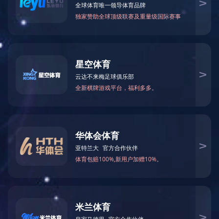
电力工程业绩
水利工程业绩
开云网页版页面登录-开云(中国) 业绩
业绩展示
新闻中心

新闻中心
公司新闻
业内动态
联系我们

联系我们
联系方式
客户留言