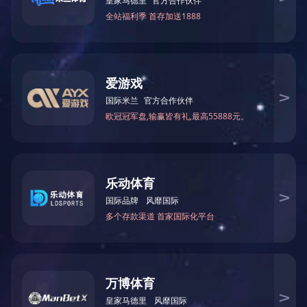
首页
公司简介
荣誉资质
企业资质
企业专利
企业荣誉
企业业绩
市政工程业绩
公路工程业绩
电力工程业绩
水利工程业
绩
开云网页版页面登录-开云(中国) 业绩
业绩展示
新闻中心
公司新闻
业内动态
联系我们
联系方式
客户留言

首页
公司简介
荣誉资质

企业资质
企业专利
企业荣誉
企业业绩
