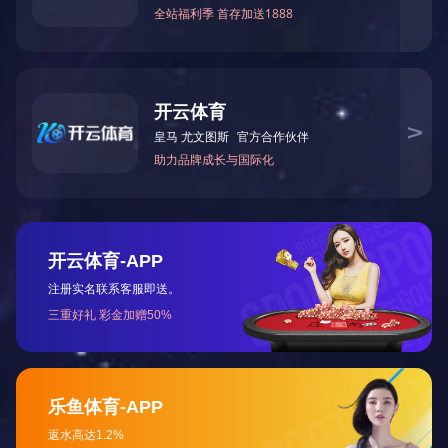
市政工程业绩
公路工程业绩
电力工程业绩
水利工程业
绩
开云网页版页面登录-开云(中国) 业绩
业绩展示
新闻中心

公司新闻
业内动态
联系我们

联系方式
客户留言

市政工程
公路工程
开云网页版页面登录-开云(中国)
当前位置：
首页
/
业绩展示