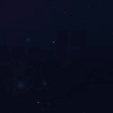
ONLINE MESSAGE
联系方式
留言应用名称：
客户留言
描述：
*
留言内容：
姓名：
性别：
男
女
手机：
电话：
传真：