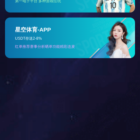
鑫竹海材料库工程
鑫竹海材料库工程
Details
福建省长汀职业中专学校区域性实训中心建设项目
福建省长汀职业中专学校区域性实训中心建设项目
Details
永定县寨下保障性住房10#、11#、12#、17#楼及2号、3号地下
室工程
永定县寨下保障性住房10#、11#、12#、17#楼及2号、3号地下
室工程
Details
滨湖卓越城文华园一期项目11号楼科研楼办公室内装饰工程
滨湖卓越城文华园一期项目11号楼科研楼办公室内装饰工程
Details
上一页
1