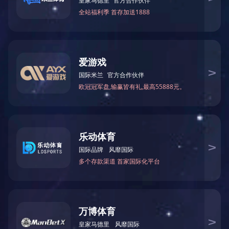
首页
公司简介
荣誉资质
企业资质
企业专利
企业荣誉
企业业绩
市政工程业绩
公路工程业绩
电力工程业绩
水利工程业
绩
开云网页版页面登录-开云(中国) 业绩
业绩展示
新闻中心
公司新闻
业内动态
联系我们
联系方式
客户留言

首页
公司简介
荣誉资质

企业资质
企业专利
企业荣誉
企业业绩
