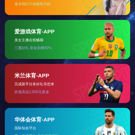
/
开云网页版页面登录-开云(中国)
/
永定县寨下保障性住房10#、11#、12#、17#楼及2号、3号地下
室工程
永定县寨下保障性住房10#、
11#、12#、17#楼及2号、3号地
下室工程
工程描述
参数
永定县寨下保障性住房10#、11#、12#、17#楼及2号、3号地下
室工程
扫二维码用手机看