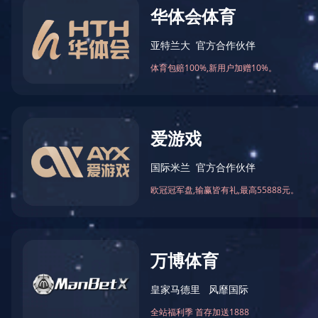
电力工程业绩
水利工程业绩
开云网页版页面登录-开云(中国) 业绩
业绩展示
新闻中心

新闻中心
公司新闻
业内动态
联系我们

联系我们
联系方式
客户留言