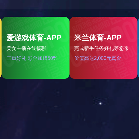
开云网页版页面登录-开云(中国) 业绩
开云网页版页面登录-开云(中国) 业绩