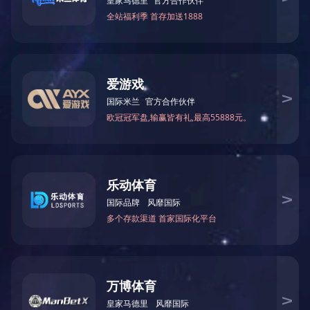
首页
公司简介
荣誉资质
企业资质
企业专利
企业荣誉
企业业绩
市政工程业绩
公路工程业绩
电力工程业绩
水利工程业
绩
开云网页版页面登录-开云(中国) 业绩
业绩展示
新闻中心
公司新闻
业内动态
联系我们
联系方式
客户留言

首页
公司简介
荣誉资质

企业资质
企业专利
企业荣誉
企业业绩
