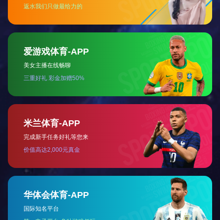
/
企业荣誉
/
心怀公益
心怀公益
工程描述
参数
扫二维码用手机看
未找到相应参数组，请于后台属性模板中添加
上一个
抗击疫情
下一个
无
CONTACT INFORMATION
联系方式