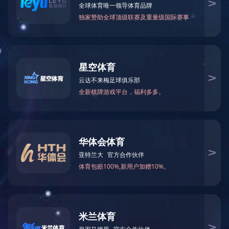
电力工程业绩
水利工程业绩
开云网页版页面登录-开云(中国) 业绩
业绩展示
新闻中心

新闻中心
公司新闻
业内动态
联系我们

联系我们
联系方式
客户留言