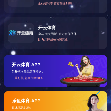
市政工程业绩
公路工程业绩
电力工程业绩
水利工程业
绩
开云网页版页面登录-开云(中国) 业绩
业绩展示
新闻中心

公司新闻
业内动态
联系我们

联系方式
客户留言

市政工程
公路工程
开云网页版页面登录-开云(中国)
当前位置：
首页
/
荣誉资质