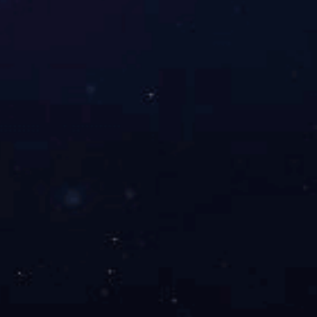
留言应用名称：
客户留言
描述：
*
留言内容：
姓名：
性别：
男
女
手机：
电话：
传真：
邮箱：
地址：
邮编：