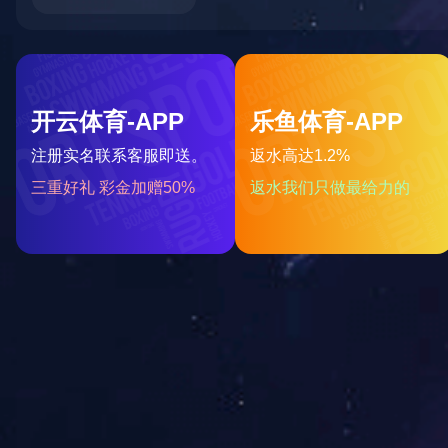
首页
公司简介
荣誉资质
企业资质
企业专利
企业荣誉
企业业绩
市政工程业绩
公路工程业绩
电力工程业绩
水利工程业绩
业绩展示
新闻中心
公司新闻
业内动态
联系我们
联系方式
客户留言

首页
公司简介
荣誉资质

企业资质
企业专利
企业荣誉
企业业绩

市政工程业绩
公路工程业绩
电力工程业绩
水利工程业绩