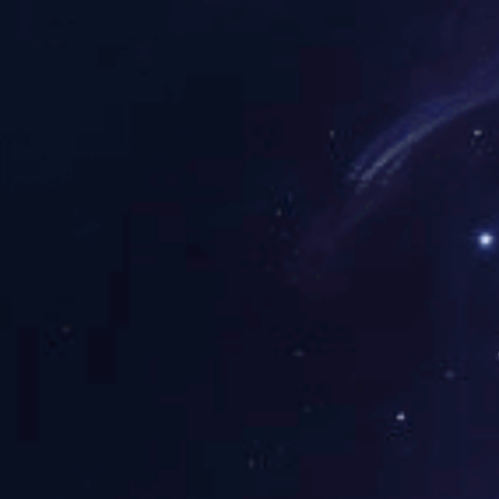
业绩展示
新闻中心

公司新闻
业内动态
联系我们

联系方式
客户留言

市政工程
公路工程
开云网页版页面登录-开云(中国)
当前位置：
首页
/
荣誉资质
/
企业专利