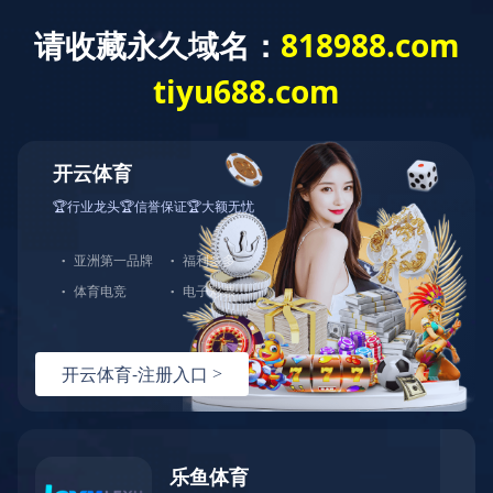
首页
公司简介
荣誉资质

荣誉资质
企业资质
企业专利
企业荣誉
企业业绩

企业业绩
市政工程业绩
公路工程业绩