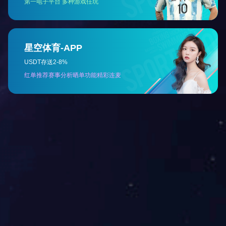
福建省龙岩市新罗区东肖镇龙腾南路14号珠江大厦7层701室
0597-2336139
382955834@qq.com
WEBSITE QR CODE
网站二维码
扫一扫进入网站
微信公众号
扫一扫关注微信公众号
ONLINE MESSAGE
联系方式