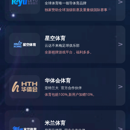
电力工程业绩
水利工程业绩
开云网页版页面登录-开云(中国) 业绩
业绩展示
新闻中心

新闻中心
公司新闻
业内动态
联系我们

联系我们
联系方式
客户留言