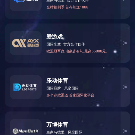
首页
公司简介
荣誉资质
企业资质
企业专利
企业荣誉
企业业绩
市政工程业绩
公路工程业绩
电力工程业绩
水利工程业
绩
开云网页版页面登录-开云(中国) 业绩
业绩展示
新闻中心
公司新闻
业内动态
联系我们
联系方式
客户留言

首页
公司简介
荣誉资质

企业资质
企业专利
企业荣誉
企业业绩
