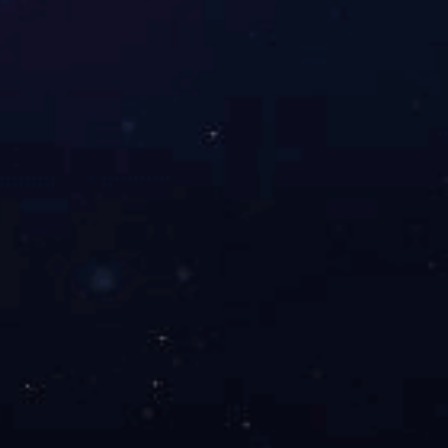
留言应用名称：
客户留言
描述：
*
留言内容：
姓名：
性别：
男
女
手机：
电话：
传真：
邮箱：
地址：
邮编：