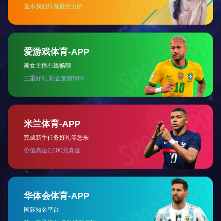
/
企业资质
/
认证证书
认证证书
工程描述
参数
扫二维码用手机看
未找到相应参数组，请于后台属性模板中添加
上一个
认证证书
下一个
认证证书
CONTACT INFORMATION
联系方式