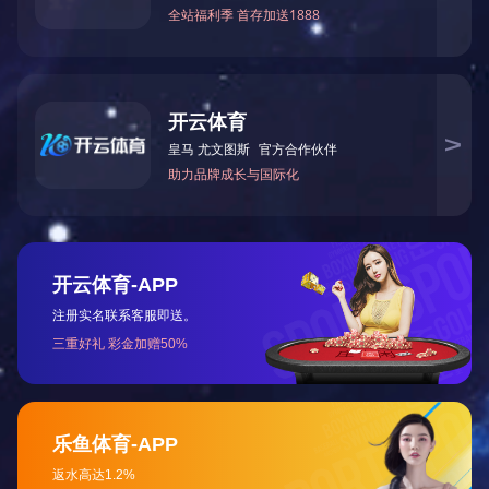
市政工程业绩
公路工程业绩
电力工程业绩
水利工程业
绩
开云网页版页面登录-开云(中国) 业绩
业绩展示
新闻中心

公司新闻
业内动态
联系我们

联系方式
客户留言

市政工程
公路工程
开云网页版页面登录-开云(中国)
当前位置：
首页
/
荣誉资质