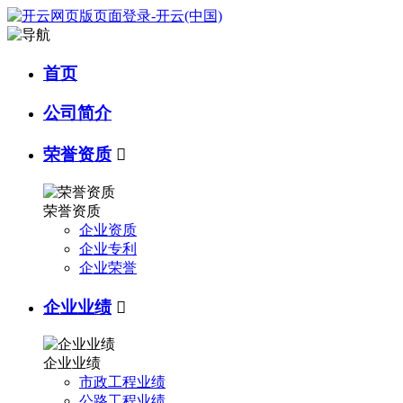
首页
公司简介
荣誉资质

荣誉资质
企业资质
企业专利
企业荣誉
企业业绩

企业业绩
市政工程业绩
公路工程业绩