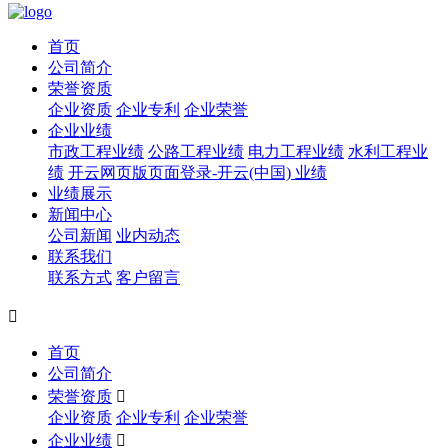
首页
公司简介
荣誉资质
企业资质
企业专利
企业荣誉
企业业绩
市政工程业绩
公路工程业绩
电力工程业绩
水利工程业
绩
开云网页版页面登录-开云(中国) 业绩
业绩展示
新闻中心
公司新闻
业内动态
联系我们
联系方式
客户留言

首页
公司简介
荣誉资质

企业资质
企业专利
企业荣誉
企业业绩
