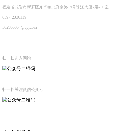
福建省龙岩市新罗区东肖镇龙腾南路14号珠江大厦7层701室
0597-2336139
382955834@qq.com
WEBSITE QR CODE
网站二维码
扫一扫进入网站
微信公众号
扫一扫关注微信公众号
ONLINE MESSAGE
联系方式