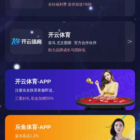
市政工程业绩
公路工程业绩
电力工程业绩
水利工程业
绩
开云网页版页面登录-开云(中国) 业绩
业绩展示
新闻中心

公司新闻
业内动态
联系我们

联系方式
客户留言

市政工程
公路工程
开云网页版页面登录-开云(中国)
当前位置：
首页
/
荣誉资质