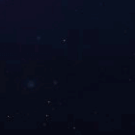
留言应用名称：
客户留言
描述：
*
留言内容：
姓名：
性别：
男
女
手机：
电话：
传真：
邮箱：
地址：
邮编：