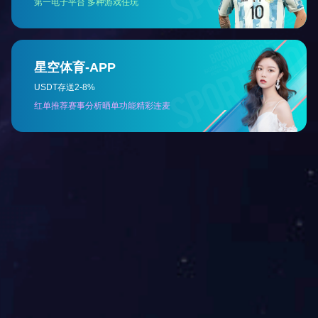
福建省龙岩市新罗区东肖镇龙腾南路14号珠江大厦7层701室
0597-2336139
382955834@qq.com
WEBSITE QR CODE
网站二维码
扫一扫进入网站
微信公众号
扫一扫关注微信公众号
ONLINE MESSAGE
联系方式