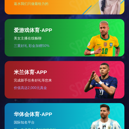
/
企业资质
/
安全生产许可证
安全生产许可证
工程描述
参数
扫二维码用手机看
未找到相应参数组，请于后台属性模板中添加
上一个
企业营业执照
下一个
建筑业企业资质证书
CONTACT INFORMATION
联系方式