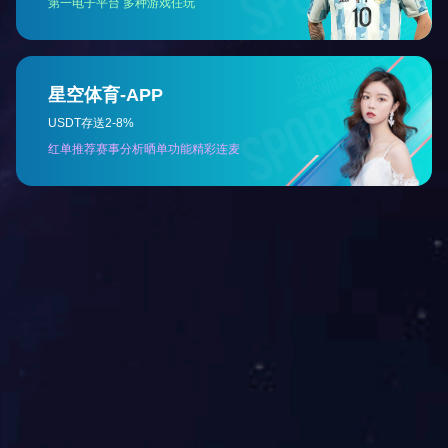
福建省龙岩市新罗区东肖镇龙腾南路14号珠江大厦7层701室
0597-2336139
382955834@qq.com
WEBSITE QR CODE
网站二维码
扫一扫进入网站
微信公众号
扫一扫关注微信公众号
ONLINE MESSAGE
联系方式