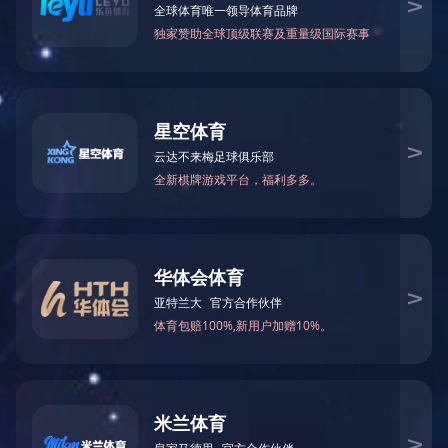
电力工程业绩
水利工程业绩
开云网页版页面登录-开云(中国) 业绩
业绩展示
新闻中心

新闻中心
公司新闻
业内动态
联系我们

联系我们
联系方式
客户留言