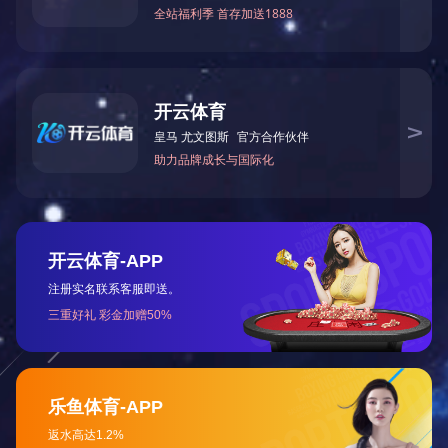
市政工程业绩
公路工程业绩
电力工程业绩
水利工程业
绩
开云网页版页面登录-开云(中国) 业绩
业绩展示
新闻中心

公司新闻
业内动态
联系我们

联系方式
客户留言

市政工程
公路工程
开云网页版页面登录-开云(中国)
当前位置：
首页
/
荣誉资质