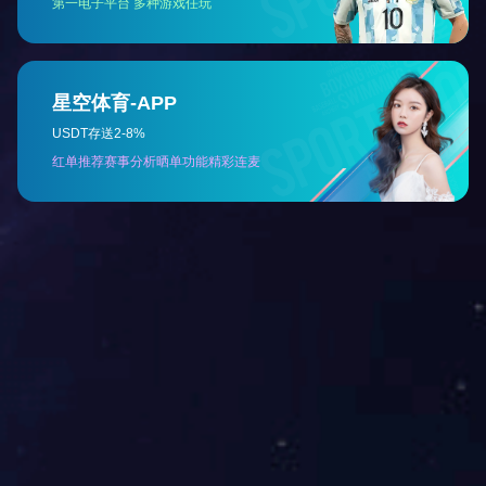
CONTACT INFORMATION
联系方式
福建省龙岩市新罗区东肖镇龙腾南路14号珠江大厦7层701室
0597-2336139
382955834@qq.com
WEBSITE QR CODE
网站二维码
扫一扫进入网站
微信公众号
扫一扫关注微信公众号
ONLINE MESSAGE