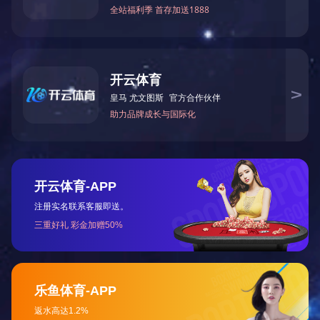
市政工程业绩
公路工程业绩
电力工程业绩
水利工程业
绩
开云网页版页面登录-开云(中国) 业绩
业绩展示
新闻中心

公司新闻
业内动态
联系我们

联系方式
客户留言

市政工程
公路工程
开云网页版页面登录-开云(中国)
当前位置：
首页
/
业绩展示