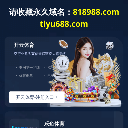
首页
公司简介
荣誉资质

荣誉资质
企业资质
企业专利
企业荣誉
企业业绩

企业业绩
市政工程业绩
公路工程业绩